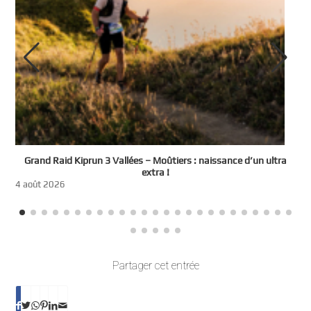
e
Grand Raid Kiprun 3 Vallées – Moûtiers : naissance d’un ultra
t
extra !
3
4 août 2026
Partager cet entrée