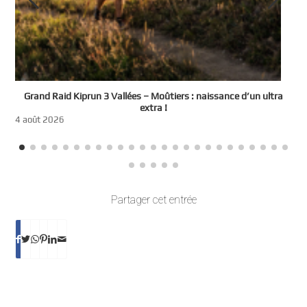
e
Grand Raid Kiprun 3 Vallées – Moûtiers : naissance d’un ultra
t
extra !
3
4 août 2026
Partager cet entrée