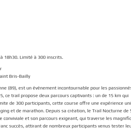
 18h30. Limité à 300 inscrits.
r
int Bris-Bailly
Yonne (89), est un événement incontournable pour les passionné
5, ce trail propose deux parcours captivants : un de 15 km qui
mite de 300 participants, cette course offre une expérience un
gging et de marathon. Depuis sa création, le Trail Nocturne de 
e conviviale et son parcours exigeant, qui traverse les magnif
franc succès, attirant de nombreux participants venus tester le