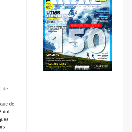
s de
ique de
Saint
iques
urs