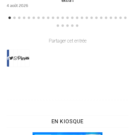
t
extra !
3
4 août 2026
Partager cet entrée
EN KIOSQUE