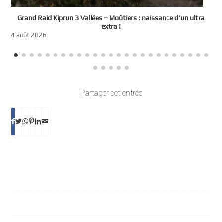
e
Grand Raid Kiprun 3 Vallées – Moûtiers : naissance d’un ultra
t
extra !
3
4 août 2026
Partager cet entrée