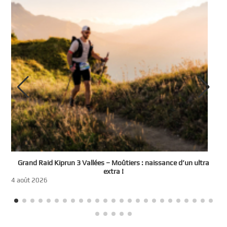
e
Grand Raid Kiprun 3 Vallées – Moûtiers : naissance d’un ultra
t
extra !
3
4 août 2026