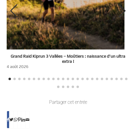
e
Grand Raid Kiprun 3 Vallées – Moûtiers : naissance d’un ultra
t
extra !
3
4 août 2026
Partager cet entrée