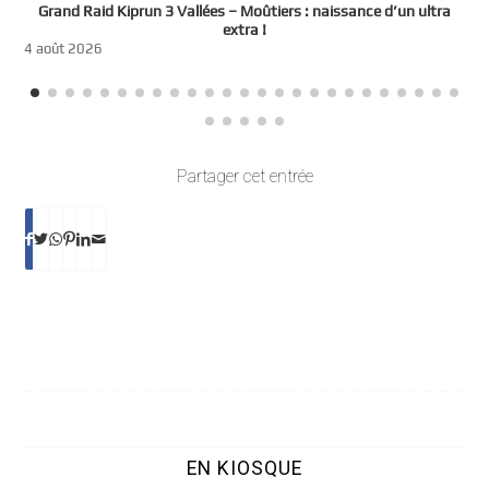
e
Grand Raid Kiprun 3 Vallées – Moûtiers : naissance d’un ultra
t
extra !
3
4 août 2026
Partager cet entrée
EN KIOSQUE