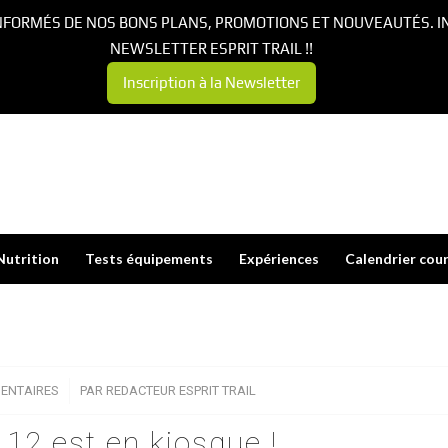
NFORMÉS DE NOS BONS PLANS, PROMOTIONS ET NOUVEAUTÉS. I
NEWSLETTER ESPRIT TRAIL !!
Inscription à la Newsletter
Nutrition
Tests équipements
Expériences
Calendrier cou
ENTAIRES
/
PAR
REDACTEUR ESPRIT TRAIL
 112 est en kiosque !