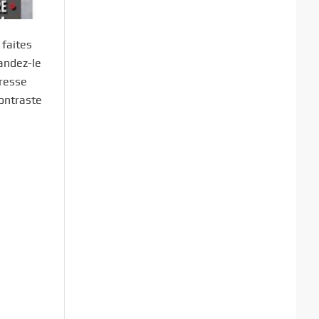
 faites
mandez-le
presse
contraste