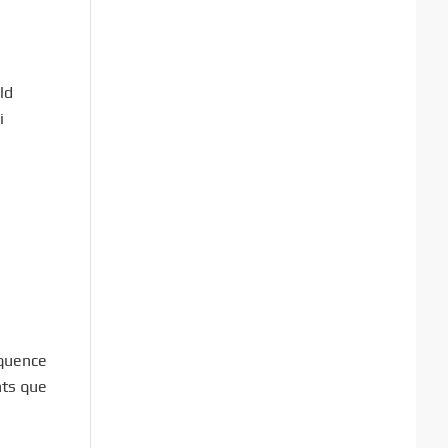
ld
i
équence
nts que