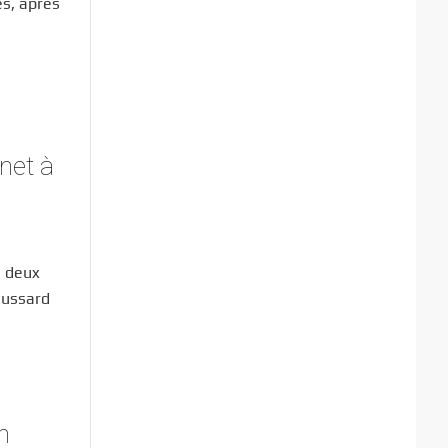
es, après
net à
s deux
Mussard
n