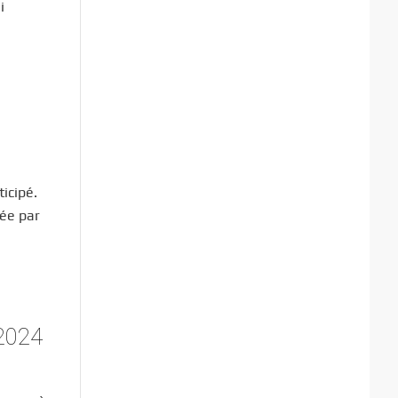
i
icipé.
tée par
 2024