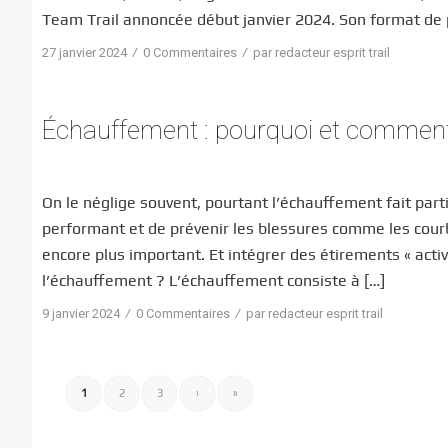
Team Trail annoncée début janvier 2024. Son format de p
/
/
27 janvier 2024
0 Commentaires
par
redacteur esprit trail
Échauffement : pourquoi et comment b
On le néglige souvent, pourtant l’échauffement fait part
performant et de prévenir les blessures comme les courb
encore plus important. Et intégrer des étirements « activ
l’échauffement ? L’échauffement consiste à […]
/
/
9 janvier 2024
0 Commentaires
par
redacteur esprit trail
1
2
3
›
»