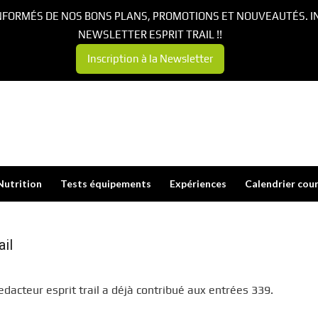
NFORMÉS DE NOS BONS PLANS, PROMOTIONS ET NOUVEAUTÉS. I
NEWSLETTER ESPRIT TRAIL !!
Inscription à la Newsletter
Nutrition
Tests équipements
Expériences
Calendrier cou
ail
edacteur esprit trail
a déjà contribué aux entrées 339.