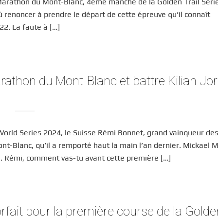
le Marathon du Mont-Blanc, 4ème manche de la Golden Trail Seri
 renoncer à prendre le départ de cette épreuve qu’il connaît
2. La faute à […]
rathon du Mont-Blanc et battre Kilian Jor
World Series 2024, le Suisse Rémi Bonnet, grand vainqueur de
ont-Blanc, qu’il a remporté haut la main l’an dernier. Mickael 
n. Rémi, comment vas-tu avant cette première […]
orfait pour la première course de la Golde