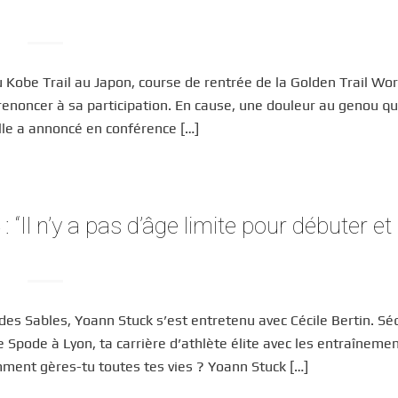
du Kobe Trail au Japon, course de rentrée de la Golden Trail Wor
 renoncer à sa participation. En cause, une douleur au genou qu
lle a annoncé en conférence […]
Il n’y a pas d’âge limite pour débuter et
 des Sables, Yoann Stuck s’est entretenu avec Cécile Bertin. S
e Spode à Lyon, ta carrière d’athlète élite avec les entraîneme
mment gères-tu toutes tes vies ? Yoann Stuck […]