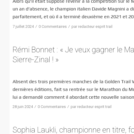
Alors qu’il était supposé revenir à la compétition sur 
un an d’absence, le champion italien Davide Magnini a dû
parfaitement, et où il a terminé deuxième en 2021 et 202
/
/
7 juillet 2024
0 Commentaires
par
redacteur esprit trail
Rémi Bonnet : « Je veux gagner le Ma
Sierre-Zinal ! »
Absent des trois premières manches de la Golden Trail 
dernières éditions, fait sa rentrée sur le Marathon du M
lui a demandé comment il abordait cette nouvelle saiso
/
/
28 juin 2024
0 Commentaires
par
redacteur esprit trail
Sophia Laukli, championne en titre, f