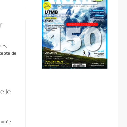
r
mes,
cepté de
e le
sputée