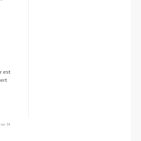
r est
sert
 sur 34