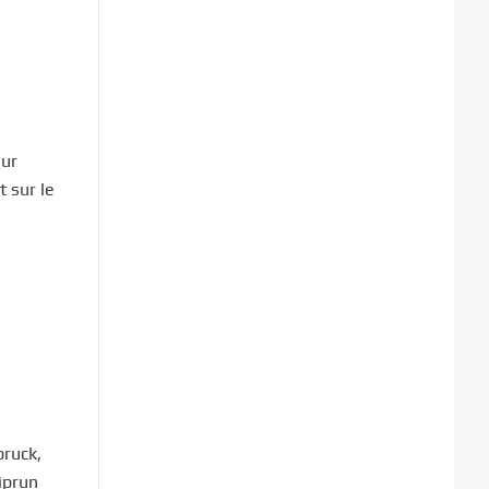
sur
 sur le
bruck,
iprun