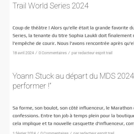
Trail World Series 2024
Coup de théâtre ! Alors qu’elle était la grande favorite 
Series, la tenante du titre Sophia Laukli doit finalement
l’empêche de courir. Nous l’avons rencontrée après qu’e
/
/
18 avril 2024
0 Commentaires
par
redacteur esprit trail
Yoann Stuck au départ du MDS 2024 : “
performer !”
Sa forme, son boulot, son côté influenceur, le Marathon
confessions. Entre ton job à temps plein pour la boutiqu
cela implique et ta nouvelle casquette d’influenceur, co
/
/
1 février 2024
0 Commentaires
par
redacteur esprit trail