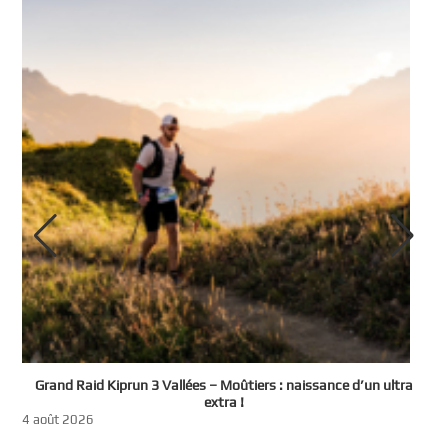
e
Grand Raid Kiprun 3 Vallées – Moûtiers : naissance d’un ultra
t
extra !
3
4 août 2026