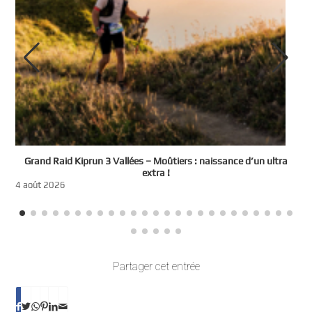
e
Grand Raid Kiprun 3 Vallées – Moûtiers : naissance d’un ultra
t
extra !
3
4 août 2026
Partager cet entrée