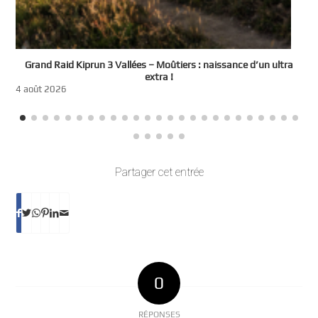
e
Grand Raid Kiprun 3 Vallées – Moûtiers : naissance d’un ultra
t
extra !
3
4 août 2026
Partager cet entrée
0
RÉPONSES