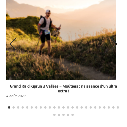
e
Grand Raid Kiprun 3 Vallées – Moûtiers : naissance d’un ultra
t
extra !
3
4 août 2026