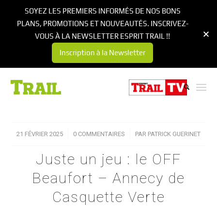
SOYEZ LES PREMIERS INFORMÉS DE NOS BONS
PLANS, PROMOTIONS ET NOUVEAUTÉS. INSCRIVEZ-
VOUS À LA NEWSLETTER ESPRIT TRAIL !!
Inscription à la Newsletter
21 FÉVRIER 2025
/
0 COMMENTAIRES
/
PAR
PATRICK GUERINET
Juste un jeu : le OFF
Beaufort – Annecy de
Casquette Verte