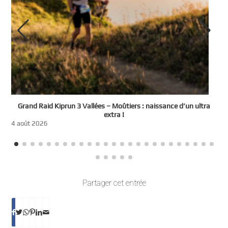
e
Grand Raid Kiprun 3 Vallées – Moûtiers : naissance d’un ultra
t
extra !
3
4 août 2026
Partager cet entrée