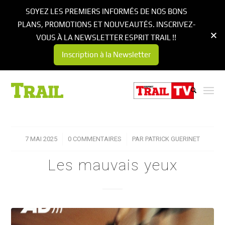
SOYEZ LES PREMIERS INFORMÉS DE NOS BONS
PLANS, PROMOTIONS ET NOUVEAUTÉS. INSCRIVEZ-
VOUS À LA NEWSLETTER ESPRIT TRAIL !!
Inscription à la Newsletter
7 MAI 2025
/
0 COMMENTAIRES
/
PAR
PATRICK GUERINET
Les mauvais yeux