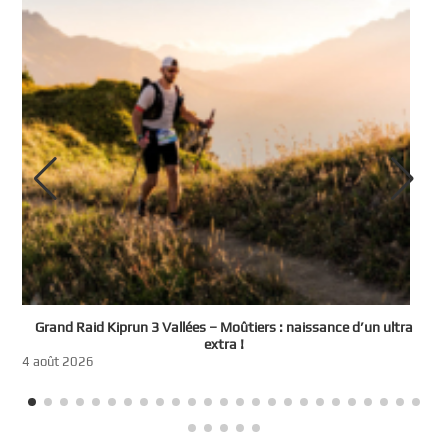
e
Grand Raid Kiprun 3 Vallées – Moûtiers : naissance d’un ultra
t
extra !
3
4 août 2026