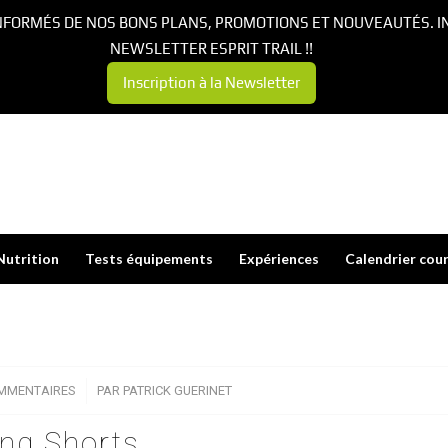
NFORMÉS DE NOS BONS PLANS, PROMOTIONS ET NOUVEAUTÉS. I
NEWSLETTER ESPRIT TRAIL !!
Inscription à la Newsletter
Nutrition
Tests équipements
Expériences
Calendrier cou
MMENTAIRES
/
PAR
PATRICK GUERINET
ng Shorts