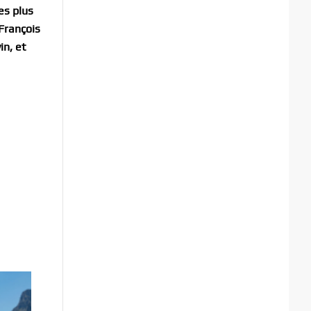
es plus
 François
in, et