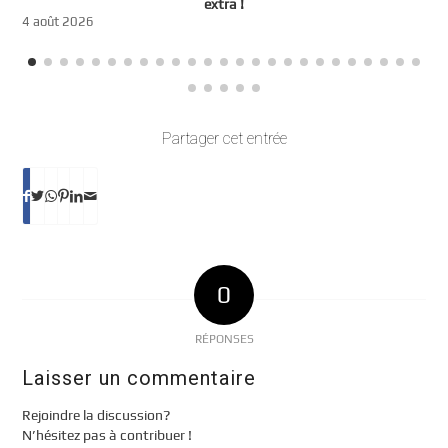
t
extra !
3
4 août 2026
Partager cet entrée
0
RÉPONSES
Laisser un commentaire
Rejoindre la discussion?
N’hésitez pas à contribuer !