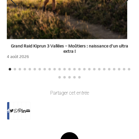
e
Grand Raid Kiprun 3 Vallées – Moûtiers : naissance d’un ultra
t
extra !
3
4 août 2026
Partager cet entrée