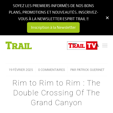
SOYEZ LES PREMIERS INFORMÉS DE NOS BONS
PLANS, PROMOTIONS ET NOUVEAUTÉS. INSCRIVEZ-
VOUS À LA NEWSLETTER ESPRIT TRAIL !!
Inscription à la Newsletter
19 FÉVRIER 2025
/
0 COMMENTAIRES
/
PAR
PATRICK GUERINET
Rim to Rim to Rim : The
Double Crossing Of The
Grand Canyon