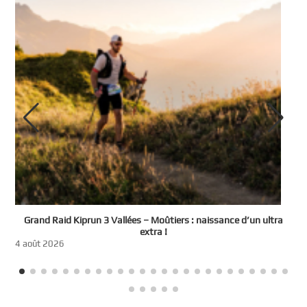
e
Grand Raid Kiprun 3 Vallées – Moûtiers : naissance d’un ultra
t
extra !
3
4 août 2026