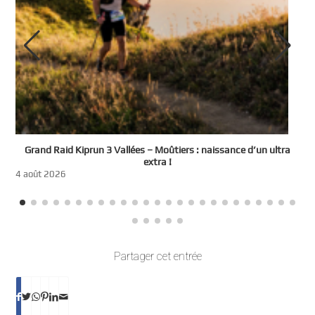
e
Grand Raid Kiprun 3 Vallées – Moûtiers : naissance d’un ultra
t
extra !
3
4 août 2026
Partager cet entrée