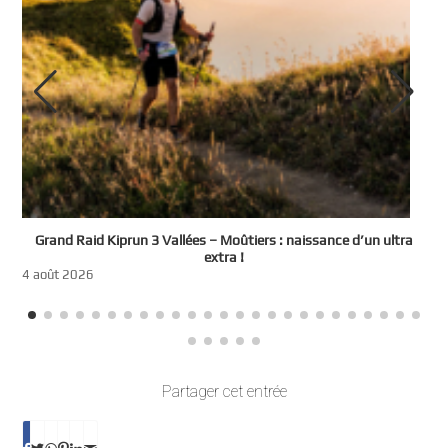
e
Grand Raid Kiprun 3 Vallées – Moûtiers : naissance d’un ultra
t
extra !
3
4 août 2026
Partager cet entrée