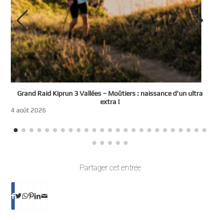
e
Grand Raid Kiprun 3 Vallées – Moûtiers : naissance d’un ultra
t
extra !
3
4 août 2026
Partager cet entrée