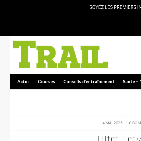
SOYEZ LES PREMIERS I
Actus
Courses
Conseils d’entraînement
Santé – 
4 MAI 2025
/
0 CO
Ultra Tra