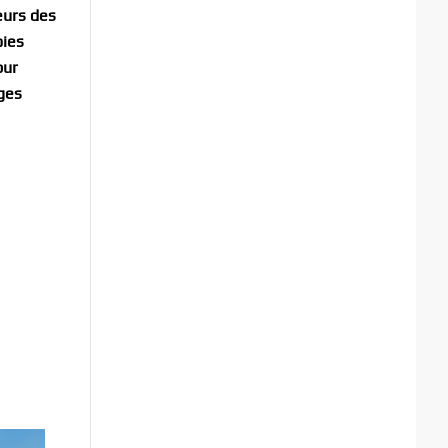
eurs des
oies
pur
ages