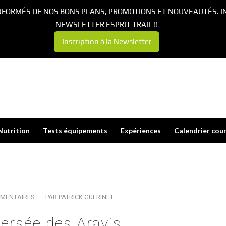
NFORMÉS DE NOS BONS PLANS, PROMOTIONS ET NOUVEAUTÉS. I
NEWSLETTER ESPRIT TRAIL !!
Inscription à la Newsletter
Nutrition
Tests équipements
Expériences
Calendrier cou
MMENTAIRES
/
PAR
PATRICK GUERINET
versée des Aravis