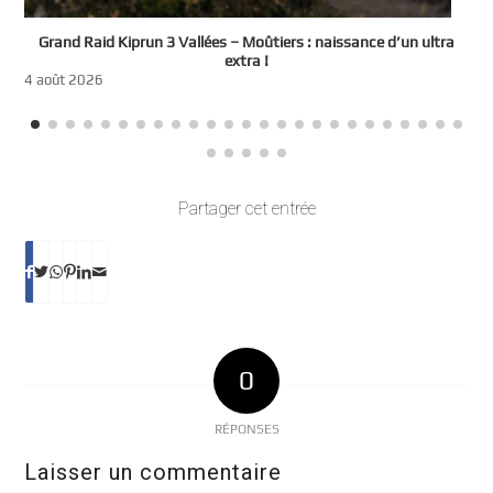
e
Grand Raid Kiprun 3 Vallées – Moûtiers : naissance d’un ultra
t
extra !
3
4 août 2026
Partager cet entrée
0
RÉPONSES
Laisser un commentaire