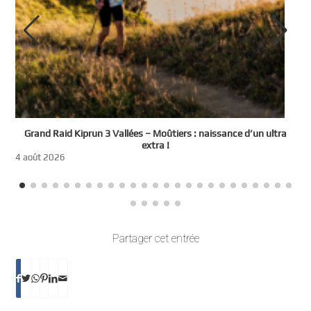
e
Grand Raid Kiprun 3 Vallées – Moûtiers : naissance d’un ultra
t
extra !
3
4 août 2026
Partager cet entrée