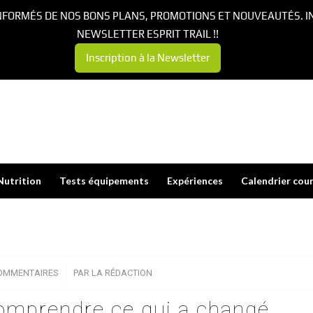
NFORMÉS DE NOS BONS PLANS, PROMOTIONS ET NOUVEAUTÉS. I
NEWSLETTER ESPRIT TRAIL !!
Inscription à la Newsletter
Nutrition
Tests équipements
Expériences
Calendrier cou
OMMENTAIRES
/
PAR
LA RÉDACTION
omprendre ce qui a changé