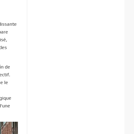
dissante
pare
isé,
 des
in de
ctif.
e le
ogique
d’une