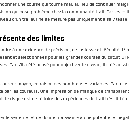
andonner une course qui tourne mal, au lieu de continuer malgr
e vision qui pose problème chez la communauté trail. Car les cri
le niveau d’un traileur ne se mesure pas uniquement à sa vitesse.
résente des limites
ndre à une exigence de précision, de justesse et d’équité. L’i
résent et sélectionnées pour les grandes courses du circuit U
ses. Car s’il a été pensé pour objectiver le niveau, il créé aussi
e coureur moyen, en raison des nombreuses variables. Par ailleu
uste par les coureurs. Une impression de manque de transparen
le risque est de réduire des expériences de trail très différ
urer le système, et de donner naissance à une potentielle inégal