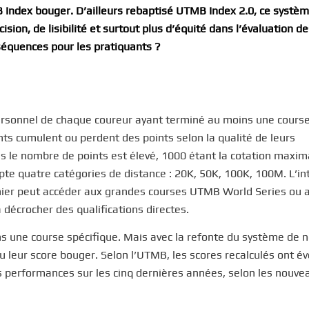
B Index bouger. D’ailleurs rebaptisé UTMB Index 2.0, ce systè
ision, de lisibilité et surtout plus d’équité dans l’évaluation d
équences pour les pratiquants ?
ersonnel de chaque coureur ayant terminé au moins une cours
nts cumulent ou perdent des points selon la qualité de leurs
 le nombre de points est élevé, 1000 étant la cotation maxim
e quatre catégories de distance : 20K, 50K, 100K, 100M. L’int
dernier peut accéder aux grandes courses UTMB World Series ou 
 à décrocher des qualifications directes.
ans une course spécifique. Mais avec la refonte du système de 
 leur score bouger. Selon l’UTMB, les scores recalculés ont é
es performances sur les cinq dernières années, selon les nouve