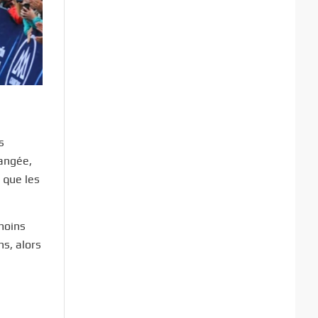
s
hangée,
 que les
 moins
ns, alors