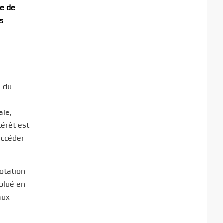
me de
es
e du
ale,
érêt est
accéder
notation
volué en
aux