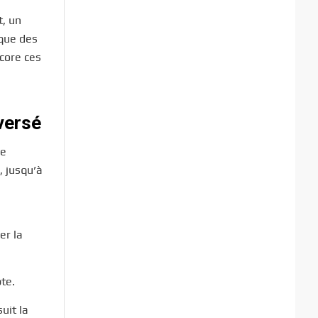
t, un
ique des
core ces
versé
Le
, jusqu’à
er la
te.
uit la