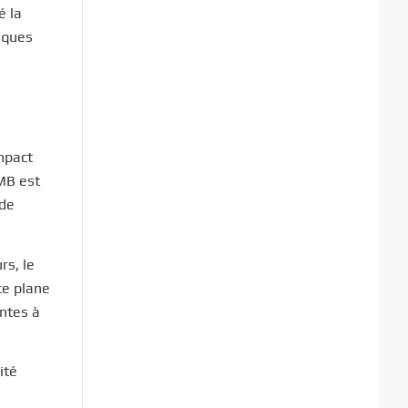
é la
tiques
mpact
TMB est
 de
rs, le
ce plane
entes à
ité