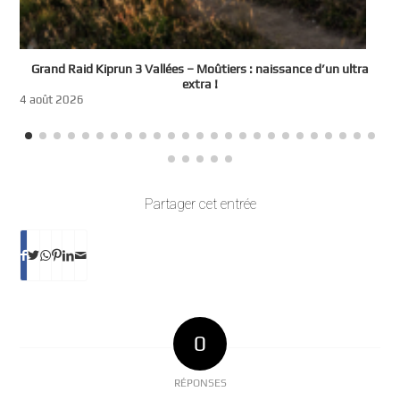
e
Grand Raid Kiprun 3 Vallées – Moûtiers : naissance d’un ultra
t
extra !
3
4 août 2026
Partager cet entrée
0
RÉPONSES