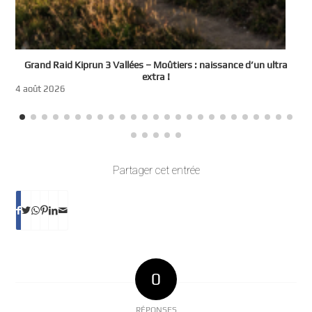
e
Grand Raid Kiprun 3 Vallées – Moûtiers : naissance d’un ultra
t
extra !
3
4 août 2026
Partager cet entrée
0
RÉPONSES