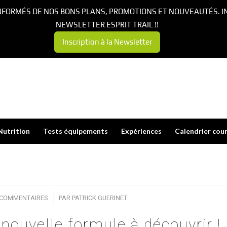
NFORMÉS DE NOS BONS PLANS, PROMOTIONS ET NOUVEAUTÉS. I
NEWSLETTER ESPRIT TRAIL !!
Inscription à la Newsletter
Nutrition
Tests équipements
Expériences
Calendrier cou
 COMMENTAIRES
/
PAR
PATRICK GUERINET
e nouvelle formule à découvrir !