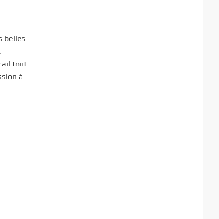
s belles
,
ail tout
ssion à