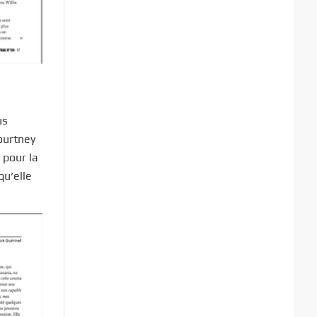
us
ourtney
 pour la
qu’elle