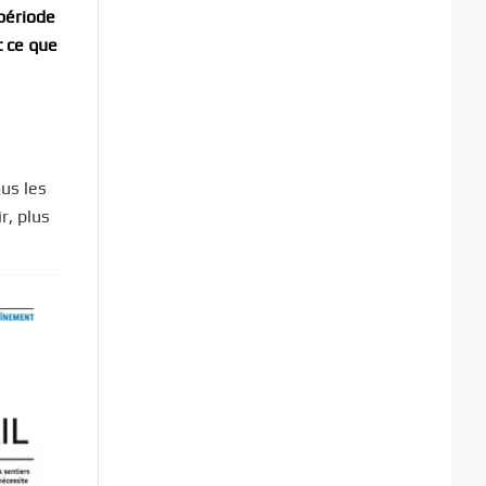
 période
t ce que
us les
r, plus