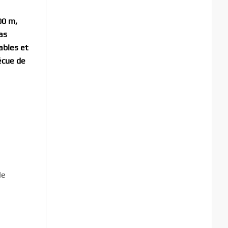
00 m,
as
ables et
écue de
le