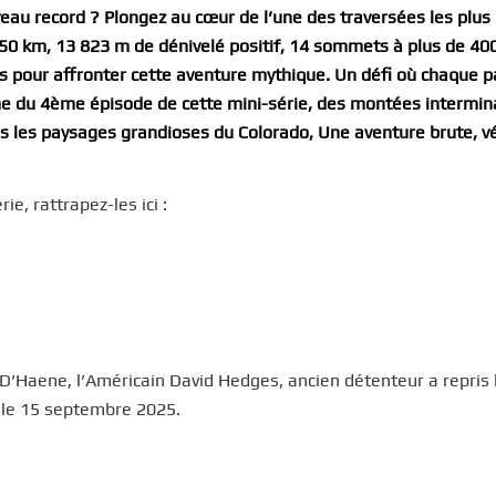
u record ? Plongez au cœur de l’une des traversées les plus
150 km, 13 823 m de dénivelé positif, 14 sommets à plus de 40
s pour affronter cette aventure mythique. Un défi où chaque p
e du 4ème épisode de cette mini-série, des montées intermin
ns les paysages grandioses du Colorado, Une aventure brute, v
e, rattrapez-les ici :
is D’Haene, l’Américain David Hedges, ancien détenteur a repris 
 le 15 septembre 2025.