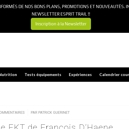
NFORMÉS DE NOS BONS PLANS, PROMOTIONS ET NOUVEAUTÉS. I
NEWSLETTER ESPRIT TRAIL !!
Inscription à la Newsletter
Nutrition
Tests équipements
Expériences
Calendrier cou
COMMENTAIRES
/
PAR
PATRICK GUERINET
 le FKT de François D’Haene