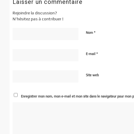
Laisser un commentaire
Rejoindre la discussion?
N’hésitez pas à contribuer !
*
Nom
*
E-mail
Site web
Enregistrer mon nom, mon e-mail et mon site dans le navigateur pour mon 