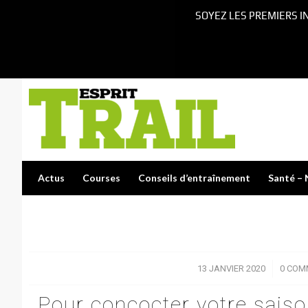
SOYEZ LES PREMIERS I
Actus
Courses
Conseils d’entraînement
Santé – 
13 JANVIER 2020
/
0 COM
Pour concocter votre saiso