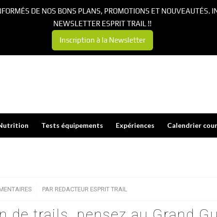
NFORMÉS DE NOS BONS PLANS, PROMOTIONS ET NOUVEAUTÉS. I
NEWSLETTER ESPRIT TRAIL !!
Inscription à la Newsletter
Nutrition
Tests équipements
Expériences
Calendrier cou
MENTAIRES
/
PAR
REDACTEUR ESPRIT TRAIL
n de trails, pensez au Grand G