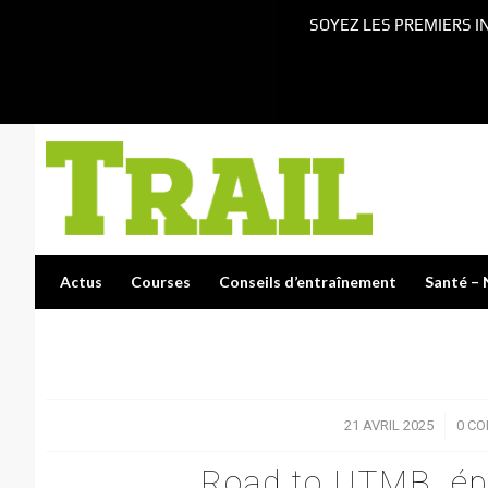
SOYEZ LES PREMIERS I
Actus
Courses
Conseils d’entraînement
Santé – 
21 AVRIL 2025
/
0 C
Road to UTMB, ép