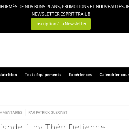
NFORMÉS DE NOS BONS PLANS, PROMOTIONS ET NOUVEAUTÉS. I
NEWSLETTER ESPRIT TRAIL !!
Inscription à la Newsletter
Nutrition
Tests équipements
Expériences
Calendrier cou
OMMENTAIRES
/
PAR
PATRICK GUERINET
isode 1 by Théo Detienne