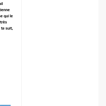
il
tienne
e qui le
 très
te suit,