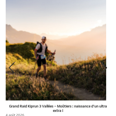
e
Grand Raid Kiprun 3 Vallées – Moûtiers : naissance d’un ultra
t
extra !
3
4 août 2026