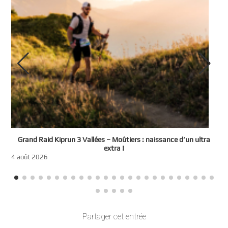
e
Grand Raid Kiprun 3 Vallées – Moûtiers : naissance d’un ultra
t
extra !
3
4 août 2026
Partager cet entrée