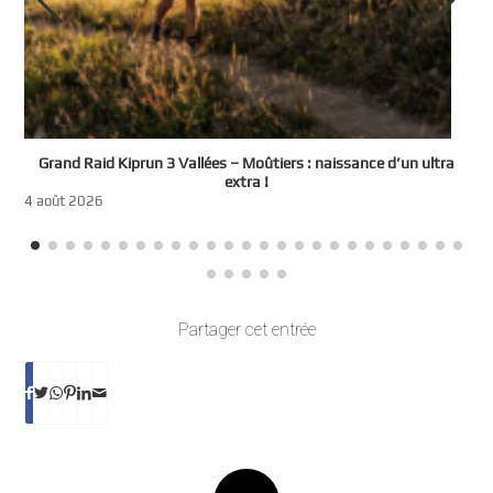
e
Grand Raid Kiprun 3 Vallées – Moûtiers : naissance d’un ultra
t
extra !
3
4 août 2026
Partager cet entrée