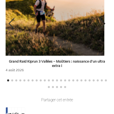
e
Grand Raid Kiprun 3 Vallées – Moûtiers : naissance d’un ultra
t
extra !
3
4 août 2026
Partager cet entrée