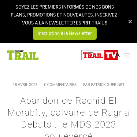
SOYEZ LES PREMIERS INFORMÉS DE NOS BONS
PLANS, PROMOTIONS ET NOUVEAUTÉS. INSCRIVEZ-
VOUS À LA NEWSLETTER ESPRIT TRAIL !!
Inscription à la Newsletter
28 AVRIL 2023
/
0 COMMENTAIRES
/
PAR
PATRICK GUERINET
Abandon de Rachid El
Morabity, calvaire de Ragna
Debats : le MDS 2023
bouleversé