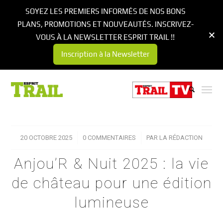
SOYEZ LES PREMIERS INFORMÉS DE NOS BONS
PLANS, PROMOTIONS ET NOUVEAUTÉS. INSCRIVEZ-
VOUS À LA NEWSLETTER ESPRIT TRAIL !!
Inscription à la Newsletter
20 OCTOBRE 2025
/
0 COMMENTAIRES
/
PAR
LA RÉDACTION
Anjou’R & Nuit 2025 : la vie
de château pour une édition
lumineuse