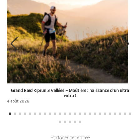
e
Grand Raid Kiprun 3 Vallées – Moûtiers : naissance d’un ultra
t
extra !
3
4 août 2026
Partager cet entrée