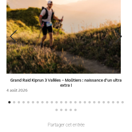
e
Grand Raid Kiprun 3 Vallées – Moûtiers : naissance d’un ultra
t
extra !
3
4 août 2026
Partager cet entrée