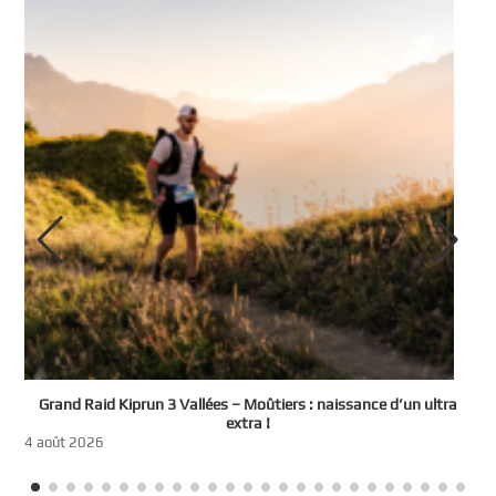
e
Grand Raid Kiprun 3 Vallées – Moûtiers : naissance d’un ultra
t
extra !
3
4 août 2026