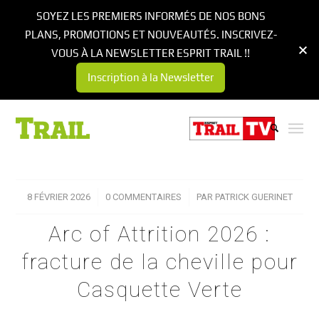
SOYEZ LES PREMIERS INFORMÉS DE NOS BONS
PLANS, PROMOTIONS ET NOUVEAUTÉS. INSCRIVEZ-
VOUS À LA NEWSLETTER ESPRIT TRAIL !!
Inscription à la Newsletter
8 FÉVRIER 2026
/
0 COMMENTAIRES
/
PAR
PATRICK GUERINET
Arc of Attrition 2026 :
fracture de la cheville pour
Casquette Verte