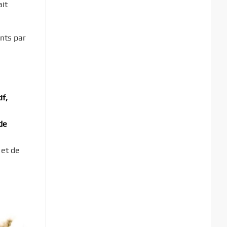
ait
ints par
if,
de
 et de