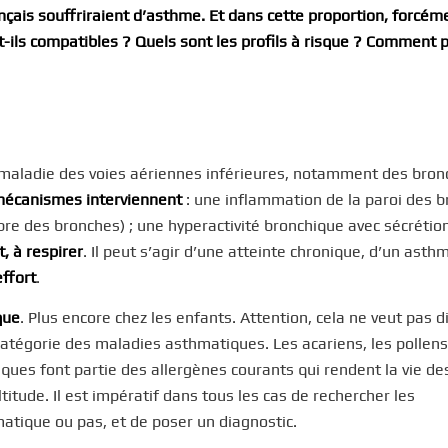
rançais souffriraient d’asthme. Et dans cette proportion, forcém
t-ils compatibles ? Quels sont les profils à risque ? Comment 
 maladie des voies aériennes inférieures, notamment des bronc
mécanismes interviennent
: une inflammation de la paroi des b
re des bronches) ; une hyperactivité bronchique avec sécrétio
t, à respirer
. Il peut s’agir d’une atteinte chronique, d’un asth
ffort
.
que
. Plus encore chez les enfants. Attention, cela ne veut pas d
a catégorie des maladies asthmatiques.
Les acariens, les pollens
ques font partie des allergènes courants qui rendent la vie de
itude. Il est impératif dans tous les cas de rechercher les
hmatique ou pas, et de poser un diagnostic.