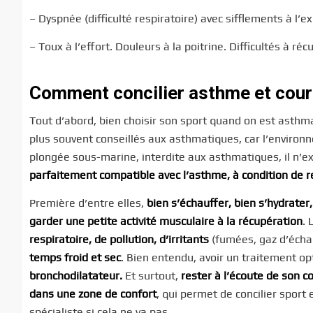
– Dyspnée (difficulté respiratoire) avec sifflements à l’e
– Toux à l’effort. Douleurs à la poitrine. Difficultés à réc
Comment concilier asthme et cour
Tout d’abord, bien choisir son sport quand on est asthm
plus souvent conseillés aux asthmatiques, car l’environ
plongée sous-marine, interdite aux asthmatiques, il n’e
parfaitement compatible avec l’asthme, à condition de 
Première d’entre elles,
bien s’échauffer, bien s’hydrater, 
garder une petite activité musculaire à la récupération
. 
respiratoire, de pollution, d’irritants
(fumées, gaz d’échap
temps froid et sec
. Bien entendu, avoir un traitement o
bronchodilatateur.
Et surtout,
rester à l’écoute de son c
dans une zone de confort
, qui permet de concilier sport 
spécialiste si cela ne va pas.