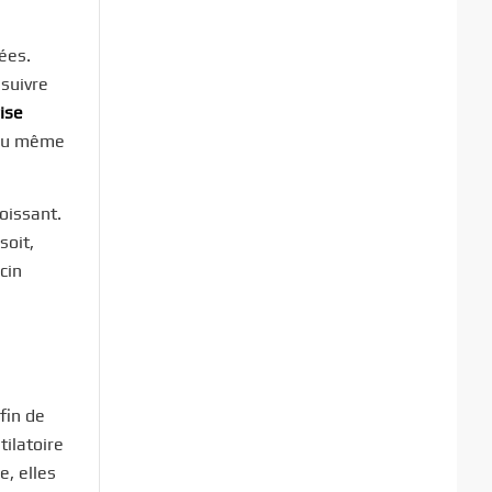
ées.
 suivre
rise
 ou même
oissant.
soit,
cin
fin de
ilatoire
e, elles