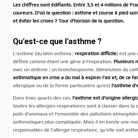
Les chiffres sont édifiants. Entre 3,5 et 4 millions de F
coureurs. D’où la question : asthme et course à pied son
et éviter les crises ? Tour d’horizon de la question.
Qu’est-ce que l’asthme ?
L’asthme (du latin asthma :
respiration difficile
) est une
définie comme étant une gêne à l’expiration.
Plusieurs 
avec un œdème ; un bronchospasme, (diminution du calib
asthmatique en crise a du mal à expirer l’air et, de ce fai
allergique ou de la forme particulière qu’est
l’asthme d’e
Dans trois-quarts des cas,
l’asthme est d’origine allergi
toutes les allergies respiratoires sont à classer dans l
poils d’animaux et l’ensemble des pollutions atmosphéri
asthmatiques plus compliquée. Mais il en existe une mult
responsables de l’allergie respiratoire, qu’elle soit ast