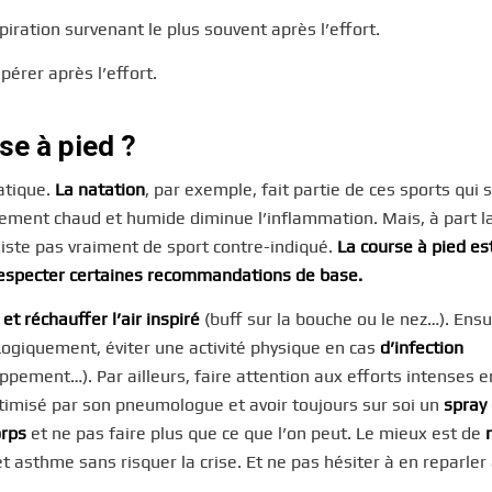
xpiration survenant le plus souvent après l’effort.
upérer après l’effort.
se à pied ?
atique.
La natation
, par exemple, fait partie de ces sports qui s
nement chaud et humide diminue l’inflammation. Mais, à part l
xiste pas vraiment de sport contre-indiqué.
La course à pied es
respecter certaines recommandations de base.
et réchauffer l’air inspiré
(buff sur la bouche ou le nez…). Ensu
Logiquement, éviter une activité physique en cas
d’infection
pement…). Par ailleurs, faire attention aux efforts intenses e
ptimisé par son pneumologue et avoir toujours sur soi un
spray
orps
et ne pas faire plus que ce que l’on peut. Le mieux est de
r
et asthme sans risquer la crise. Et ne pas hésiter à en reparler