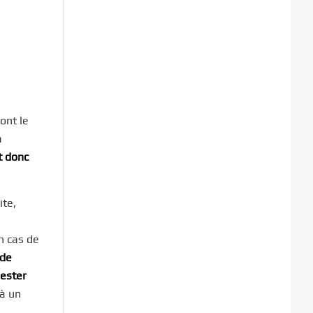
ont le
a
t donc
ite,
n cas de
 de
ester
 à un