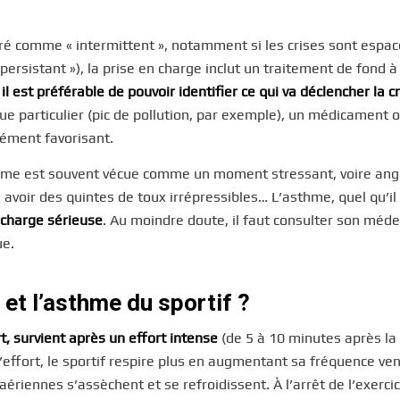
déré comme « intermittent », notamment si les crises sont espac
ersistant »), la prise en charge inclut un traitement de fond à
,
il est préférable de pouvoir identifier ce qui va déclencher la c
e particulier (pic de pollution, par exemple), un médicament
lément favorisant.
e-même est souvent vécue comme un moment stressant, voire ang
avoir des quintes de toux irrépressibles… L’asthme, quel qu’il 
 charge sérieuse
. Au moindre doute, il faut consulter son méde
ue.
 et l’asthme du sportif ?
t, survient après un effort intense
(de 5 à 10 minutes après la 
ffort, le sportif respire plus en augmentant sa fréquence vent
 aériennes s’assèchent et se refroidissent. À l’arrêt de l’exercic