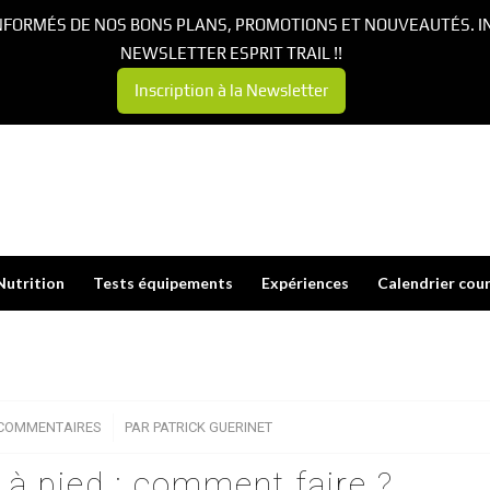
NFORMÉS DE NOS BONS PLANS, PROMOTIONS ET NOUVEAUTÉS. I
NEWSLETTER ESPRIT TRAIL !!
Inscription à la Newsletter
Nutrition
Tests équipements
Expériences
Calendrier cou
 COMMENTAIRES
/
PAR
PATRICK GUERINET
à pied : comment faire ?