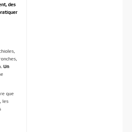
ent, des
pratiquer
hioles,
ronches,
n.
Un
me
ire que
, les
s