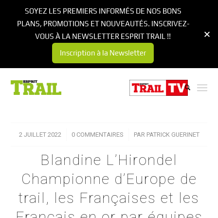
SOYEZ LES PREMIERS INFORMÉS DE NOS BONS
PLANS, PROMOTIONS ET NOUVEAUTÉS. INSCRIVEZ-
VOUS À LA NEWSLETTER ESPRIT TRAIL !!
Inscription à la Newsletter
2 JUILLET 2022
/
0 COMMENTAIRES
/
PAR
PATRICK GUERINET
Blandine L’Hirondel
Championne d’Europe de
trail, les Françaises et les
Français en or par équipes