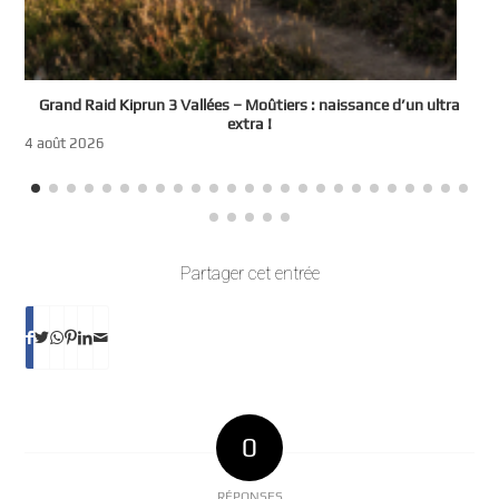
e
Grand Raid Kiprun 3 Vallées – Moûtiers : naissance d’un ultra
t
extra !
3
4 août 2026
Partager cet entrée
0
RÉPONSES