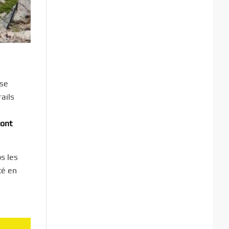
 se
ails
ront
s les
té en