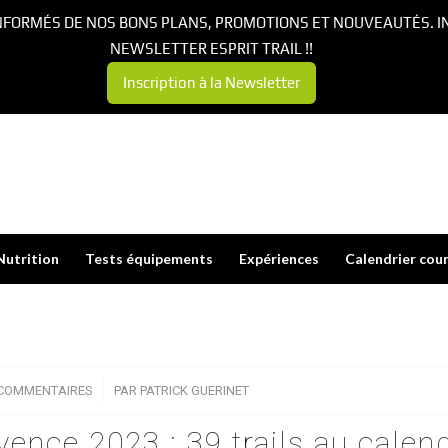
NFORMÉS DE NOS BONS PLANS, PROMOTIONS ET NOUVEAUTÉS. I
NEWSLETTER ESPRIT TRAIL !!
Inscription à la Newsletter
Nutrition
Tests équipements
Expériences
Calendrier cou
 COMMENTAIRES
/
PAR
PATRICK GUERINET
vence 2023 : 39 trails au calend