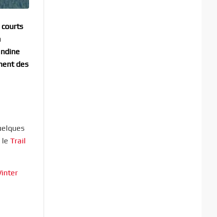
 courts
a
andine
ement des
uelques
, le
Trail
inter