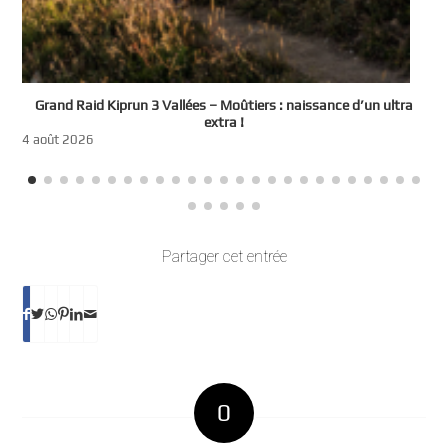
e
Grand Raid Kiprun 3 Vallées – Moûtiers : naissance d’un ultra
t
extra !
3
4 août 2026
Partager cet entrée
0