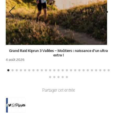
e
Grand Raid Kiprun 3 Vallées – Moûtiers : naissance d’un ultra
t
extra !
3
4 août 2026
Partager cet entrée