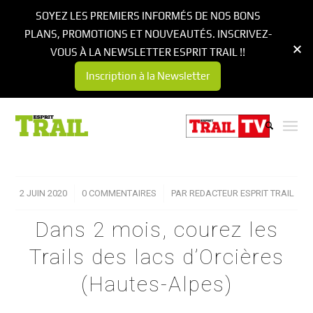
SOYEZ LES PREMIERS INFORMÉS DE NOS BONS
PLANS, PROMOTIONS ET NOUVEAUTÉS. INSCRIVEZ-
VOUS À LA NEWSLETTER ESPRIT TRAIL !!
Inscription à la Newsletter
2 JUIN 2020
/
0 COMMENTAIRES
/
PAR
REDACTEUR ESPRIT TRAIL
Dans 2 mois, courez les
Trails des lacs d’Orcières
(Hautes-Alpes)