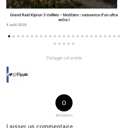
e
Grand Raid Kiprun 3 Vallées – Moûtiers : naissance d’un ultra
t
extra !
3
4 août 2026
Partager cet entrée
0
RÉPONSES
Laisser un commentaire