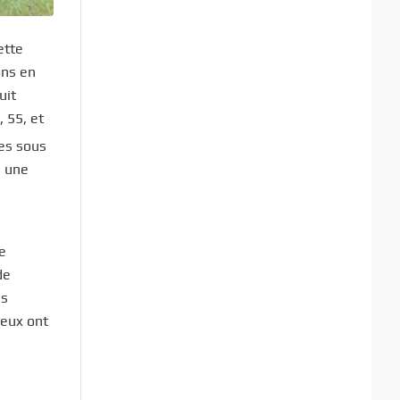
ette
ons en
uit
 55, et
es sous
m une
e
de
es
 eux ont