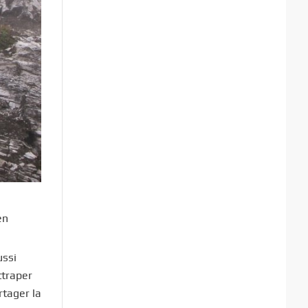
en
ussi
ttraper
rtager la