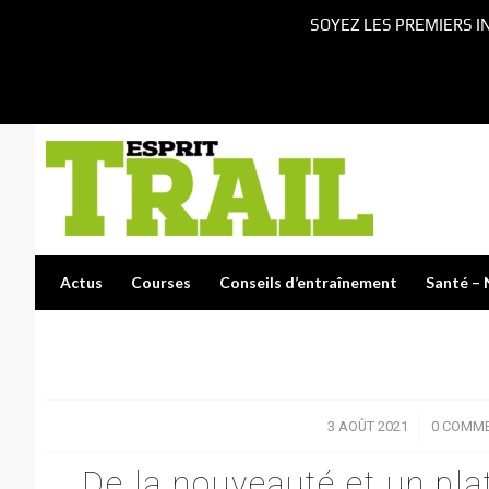
SOYEZ LES PREMIERS I
Actus
Courses
Conseils d’entraînement
Santé – 
3 AOÛT 2021
/
0 COMME
De la nouveauté et un pla