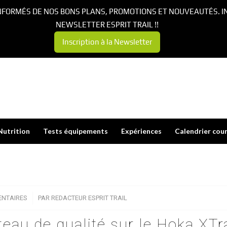
NFORMÉS DE NOS BONS PLANS, PROMOTIONS ET NOUVEAUTÉS. I
NEWSLETTER ESPRIT TRAIL !!
Inscription à la Newsletter
Nutrition
Tests équipements
Expériences
Calendrier cou
NTAIRES
/
PAR
REDACTEUR ESPRIT TRAIL
teau de qualité sur le Hoka XTra