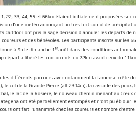
1, 22, 33, 44, 55 et 66km étaient initialement proposées sur c
vision d’une météo annonçant un très fort cumul de précipitati
ts Outdoor ont pris la sage décision d’annuler les départs de n
oureurs et des bénévoles. Les participants inscrits sur les 66,
er
donné à 9h le dimanche 1
août dans des conditions automnal
le top départ a libéré les concurrents du 22km avant ceux du 11k
r les différents parcours avec notamment la fameuse crête du
 le col de la Grande Pierre (alt 2304m), la cascade des poux, l
Chal, le lac de la Rosière, le nouveau chemin menant au Creux 
 Mategena ont été partiellement estompés et n’ont pu éblouir l
rcours ont fait l’unanimité chez les coureurs et nombre d’entre