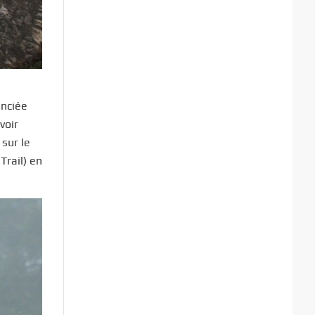
enciée
voir
 sur le
rail) en