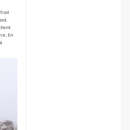
Trail
oid.
êchent
rre. En
 à