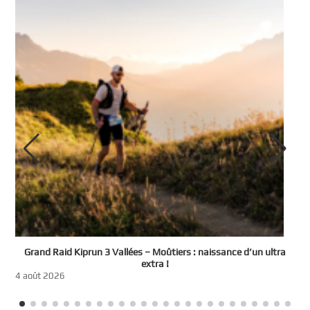
e
Grand Raid Kiprun 3 Vallées – Moûtiers : naissance d’un ultra
t
extra !
3
4 août 2026