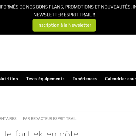
NFORMÉS DE NOS BONS PLANS, PROMOTIONS ET NOUVEAUTÉS. I
NEWSLETTER ESPRIT TRAIL !!
Inscription à la Newsletter
Nutrition
Tests équipements
Expériences
Calendrier cou
ENTAIRES
/
PAR
REDACTEUR ESPRIT TRAIL
le fartlek en côte