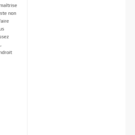
 maîtrise
iste non
faire
us
ssez
,
ndroit