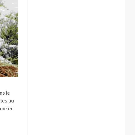
ns le
ntes au
thme en