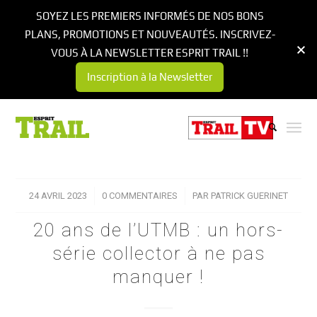
SOYEZ LES PREMIERS INFORMÉS DE NOS BONS
PLANS, PROMOTIONS ET NOUVEAUTÉS. INSCRIVEZ-
VOUS À LA NEWSLETTER ESPRIT TRAIL !!
Inscription à la Newsletter
24 AVRIL 2023
/
0 COMMENTAIRES
/
PAR
PATRICK GUERINET
20 ans de l’UTMB : un hors-
série collector à ne pas
manquer !