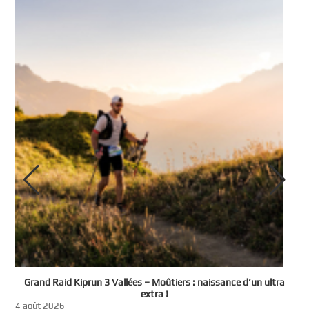
e
Grand Raid Kiprun 3 Vallées – Moûtiers : naissance d’un ultra
t
extra !
3
4 août 2026