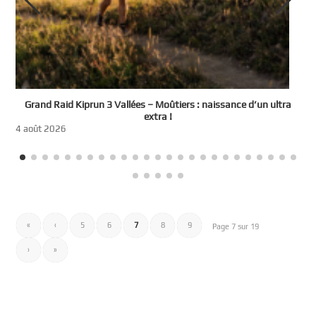
e
Grand Raid Kiprun 3 Vallées – Moûtiers : naissance d’un ultra
t
extra !
3
4 août 2026
«
‹
5
6
7
8
9
Page 7 sur 19
›
»