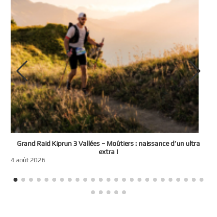
e
Grand Raid Kiprun 3 Vallées – Moûtiers : naissance d’un ultra
t
extra !
3
4 août 2026